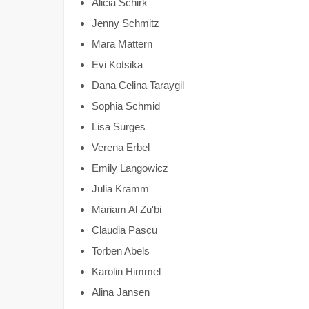
Alicia Schirk
Jenny Schmitz
Mara Mattern
Evi Kotsika
Dana Celina Taraygil
Sophia Schmid
Lisa Surges
Verena Erbel
Emily Langowicz
Julia Kramm
Mariam Al Zu'bi
Claudia Pascu
Torben Abels
Karolin Himmel
Alina Jansen