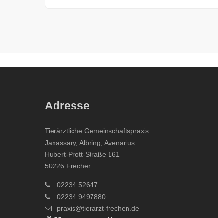
Adresse
Tierärztliche Gemeinschaftspraxis
Janassary, Albring, Avenarius
Hubert-Prott-Straße 161
50226 Frechen
02234 52647
02234 9497880
praxis@tierarzt-frechen.de