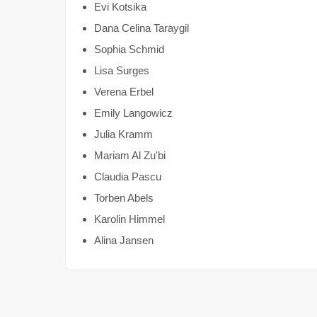
Evi Kotsika
Dana Celina Taraygil
Sophia Schmid
Lisa Surges
Verena Erbel
Emily Langowicz
Julia Kramm
Mariam Al Zu'bi
Claudia Pascu
Torben Abels
Karolin Himmel
Alina Jansen