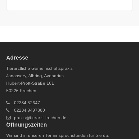
Adresse
Tierärztliche Gemeinschaftspraxis
Janassary, Albring, Avenarius
Hubert-Prott-Straße 161
50226 Frechen
02234 52647
02234 9497880
praxis@tierarzt-frechen.de
Öffnungszeiten
Wir sind in unseren Terminsprechstunden für Sie da.