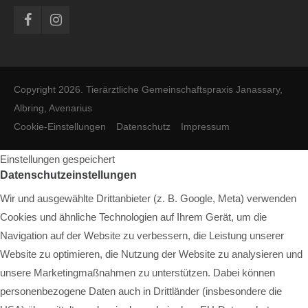
Copyright 2026. Tierärztliche Gemeinschaftspraxis Janassary,
Albring, Avenarius
Cookie-Einstellungen
Datenschutz
Impressum
Einstellungen gespeichert
Datenschutzeinstellungen
Wir und ausgewählte Drittanbieter (z. B. Google, Meta) verwenden
Cookies und ähnliche Technologien auf Ihrem Gerät, um die
Navigation auf der Website zu verbessern, die Leistung unserer
Website zu optimieren, die Nutzung der Website zu analysieren und
unsere Marketingmaßnahmen zu unterstützen. Dabei können
personenbezogene Daten auch in Drittländer (insbesondere die